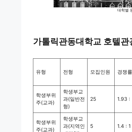
대학별 
가톨릭관동대학교 호텔관
유형
전형
모집인원
경쟁
학생부교
학생부위
과(일반전
25
1.93 : 
주(교과)
형)
학생부교
학생부위
과(지역인
5
1.4 : 1
주(교과)