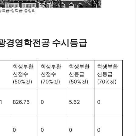
등록금·장학금 총정리
광경영학전공 수시등급
학생부환
학생부환
학생부환
학생부환
률
산점수
산점수
산등급
산등급
(50%컷)
(70%컷)
(50%컷)
(70%컷)
1
826.76
0
5.62
0
0
0
0
0