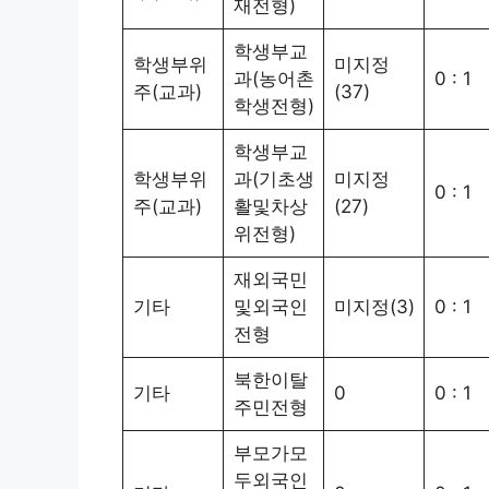
재전형)
학생부교
학생부위
미지정
과(농어촌
0 : 1
주(교과)
(37)
학생전형)
학생부교
학생부위
과(기초생
미지정
0 : 1
주(교과)
활및차상
(27)
위전형)
재외국민
기타
및외국인
미지정(3)
0 : 1
전형
북한이탈
기타
0
0 : 1
주민전형
부모가모
두외국인