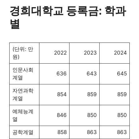
경희대학교 등록금: 학과
별
(단위: 만
2022
2023
2024
원)
인문사회
636
643
645
계열
자연과학
854
859
859
계열
예체능계
846
850
850
열
공학계열
858
863
863