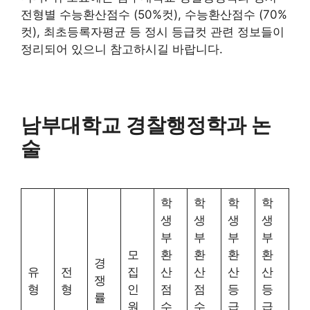
전형별 수능환산점수 (50%컷), 수능환산점수 (70%
컷), 최초등록자평균 등 정시 등급컷 관련 정보들이
정리되어 있으니 참고하시길 바랍니다.
남부대학교 경찰행정학과 논
술
학
학
학
학
생
생
생
생
부
부
부
부
모
환
환
환
환
경
유
전
집
산
산
산
산
쟁
형
형
인
점
점
등
등
률
원
수
수
급
급