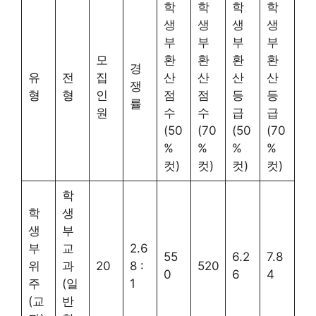
학
학
학
학
생
생
생
생
부
부
부
부
모
환
환
환
환
경
유
전
집
산
산
산
산
쟁
형
형
인
점
점
등
등
률
원
수
수
급
급
(50
(70
(50
(70
%
%
%
%
컷)
컷)
컷)
컷)
학
학
생
생
부
부
교
2.6
55
6.2
7.8
위
과
20
8 :
520
0
6
4
주
(일
1
(교
반