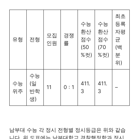
최초
수능
수능
등록
환산
환산
자평
모집
경쟁
유형
전형
점수
점수
균
인원
률
(50
(70
(백
%컷)
%컷)
분
위)
수능
수능
(일
411.
411.
11
0 : 1
–
위주
반학
3
3
생)
남부대 수능 각 정시 전형별 정시등급은 위와 같습
니다. 위 도표에는 남부대학교 경찰행정학과 정시