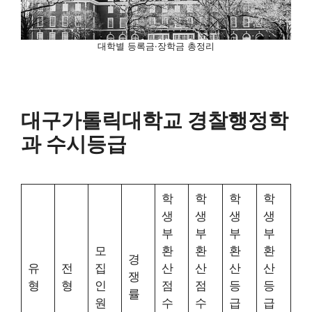
대학별 등록금·장학금 총정리
대구가톨릭대학교 경찰행정학
과 수시등급
학
학
학
학
생
생
생
생
부
부
부
부
모
환
환
환
환
경
유
전
집
산
산
산
산
쟁
형
형
인
점
점
등
등
률
원
수
수
급
급