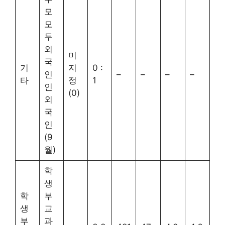
모
모
두
외
미
국
기
지
0 :
인
–
–
–
–
타
정
1
인
(0)
외
국
인
(9
월)
학
생
학
부
생
교
부
과