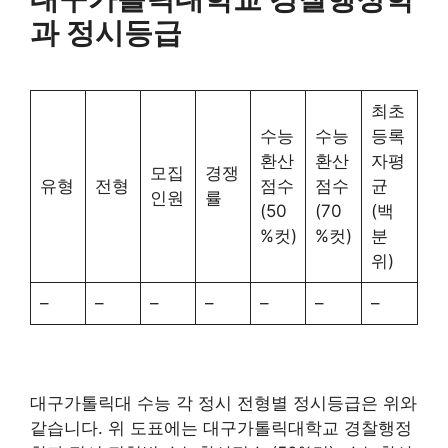
과 정시등급
최초
수능
수능
등록
환산
환산
자평
모집
경쟁
유형
전형
점수
점수
균
인원
률
(50
(70
(백
%컷)
%컷)
분
위)
–
–
–
–
–
–
–
대구가톨릭대 수능 각 정시 전형별 정시등급은 위와
같습니다. 위 도표에는 대구가톨릭대학교 경찰행정