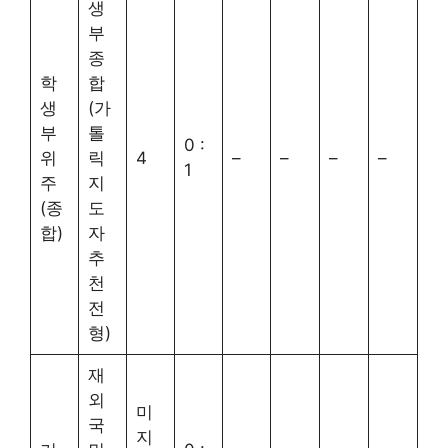
생
부
종
학
합
생
(가
부
톨
0 :
위
릭
4
–
–
–
–
1
주
지
(종
도
합)
자
추
천
전
형)
재
외
미
국
지