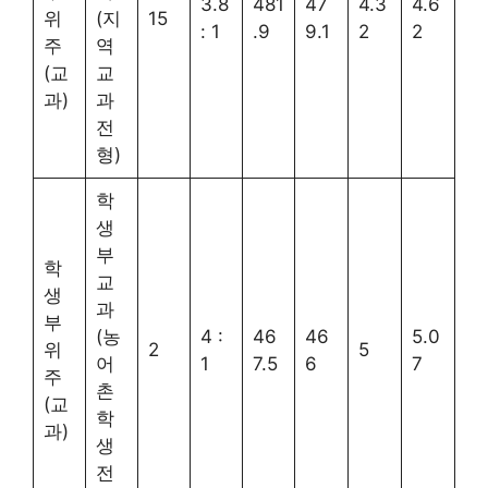
3.8
481
47
4.3
4.6
위
(지
15
: 1
.9
9.1
2
2
주
역
(교
교
과)
과
전
형)
학
생
부
학
교
생
과
부
(농
4 :
46
46
5.0
위
2
5
어
1
7.5
6
7
주
촌
(교
학
과)
생
전