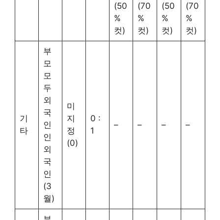
(50
(70
(50
(70
%
%
%
%
컷)
컷)
컷)
컷)
부
모
모
두
외
미
국
기
지
0 :
인
–
–
–
–
타
정
1
인
(0)
외
국
인
(3
월)
부