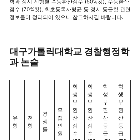
학과 정시 전형별 수능환산점수 (50%컷), 수능환산
점수 (70%컷), 최초등록자평균 등 정시 등급컷 관련
정보들이 정리되어 있으니 참고하시길 바랍니다.
대구가톨릭대학교 경찰행정학
과 논술
학
학
학
학
생
생
생
생
부
부
부
부
모
환
환
환
환
경
유
전
집
산
산
산
산
쟁
형
형
인
점
점
등
등
률
원
수
수
급
급