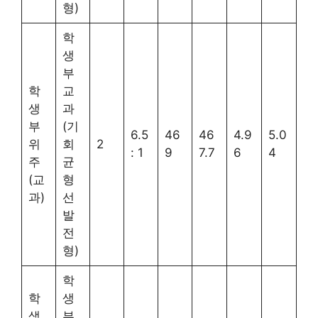
형)
학
생
부
학
교
생
과
부
(기
6.5
46
46
4.9
5.0
위
회
2
: 1
9
7.7
6
4
주
균
(교
형
과)
선
발
전
형)
학
학
생
생
부