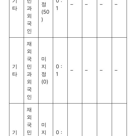
기
민
0 :
정
–
–
–
–
타
과
1
(50
외
)
국
인
재
외
국
미
기
민
지
0 :
–
–
–
–
타
과
정
1
외
(0)
국
인
재
외
국
미
기
민
지
0 :
–
–
–
–