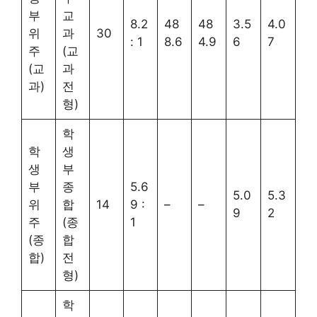
부
교
8.2
48
48
3.5
4.0
위
과
30
: 1
8.6
4.9
6
7
주
(교
(교
과
과)
전
형)
학
학
생
생
부
부
종
5.6
5.0
5.3
위
합
14
9 :
–
–
9
2
주
(종
1
(종
합
합)
전
형)
학