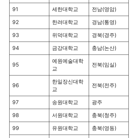
91
세한대학교
전남(영암)
92
한려대학교
경남(통영)
93
위덕대학교
경북(경주)
94
금강대학교
충남(논산)
예원예술대학
95
전북(임실)
교
한일장신대학
96
전북(전주)
교
97
송원대학교
광주
98
서원대학교
충북(청주)
99
유원대학교
충북(영동)