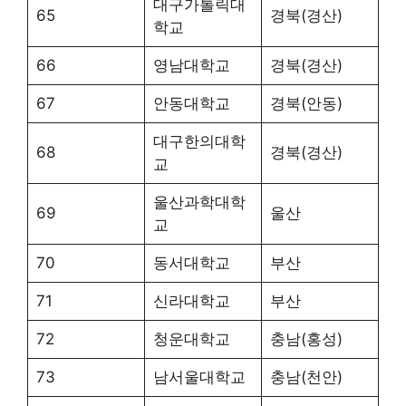
대구가톨릭대
65
경북(경산)
학교
66
영남대학교
경북(경산)
67
안동대학교
경북(안동)
대구한의대학
68
경북(경산)
교
울산과학대학
69
울산
교
70
동서대학교
부산
71
신라대학교
부산
72
청운대학교
충남(홍성)
73
남서울대학교
충남(천안)