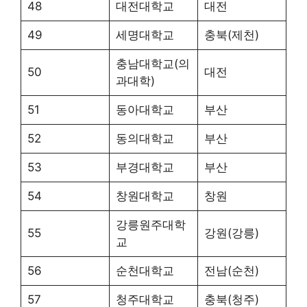
48
대전대학교
대전
49
세명대학교
충북(제천)
충남대학교(의
50
대전
과대학)
51
동아대학교
부산
52
동의대학교
부산
53
부경대학교
부산
54
창원대학교
창원
강릉원주대학
55
강원(강릉)
교
56
순천대학교
전남(순천)
57
청주대학교
충북(청주)