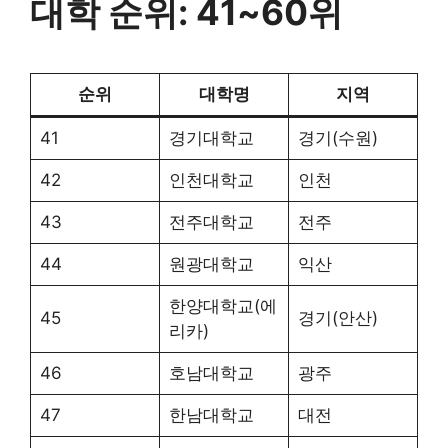
대학 순위: 41~60위
순위
대학명
지역
41
경기대학교
경기(수원)
42
인천대학교
인천
43
전주대학교
전주
44
원광대학교
익산
한양대학교(에
45
경기(안산)
리카)
46
호남대학교
광주
47
한남대학교
대전