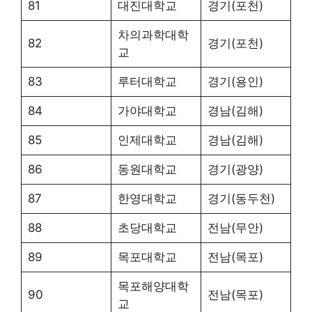
81
대진대학교
경기(포천)
차의과학대학
82
경기(포천)
교
83
루터대학교
경기(용인)
84
가야대학교
경남(김해)
85
인제대학교
경남(김해)
86
동원대학교
경기(광양)
87
한영대학교
경기(동두천)
88
초당대학교
전남(무안)
89
목포대학교
전남(목포)
목포해양대학
90
전남(목포)
교