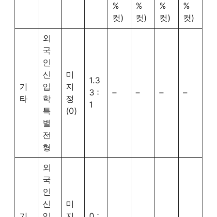
%
%
%
%
컷)
컷)
컷)
컷)
외
국
인
신
미
1.3
기
입
지
3 :
–
–
–
–
타
학
정
1
특
(0)
별
전
형
외
국
인
신
미
기
입
지
0 :