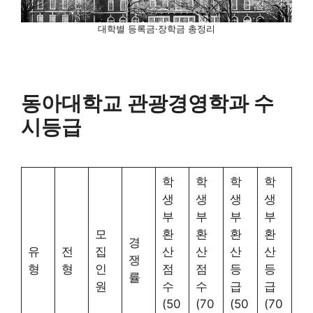
대학별 등록금·장학금 총정리
동아대학교 관광경영학과 수
시등급
학
학
학
학
생
생
생
생
부
부
부
부
모
환
환
환
환
경
유
전
집
산
산
산
산
쟁
형
형
인
점
점
등
등
률
원
수
수
급
급
(50
(70
(50
(70