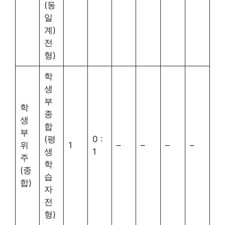
(동
일
계)
전
형)
학
생
부
학
종
생
합
부
(평
0 :
위
1
–
–
–
–
생
1
주
학
(종
습
합)
자
전
형)