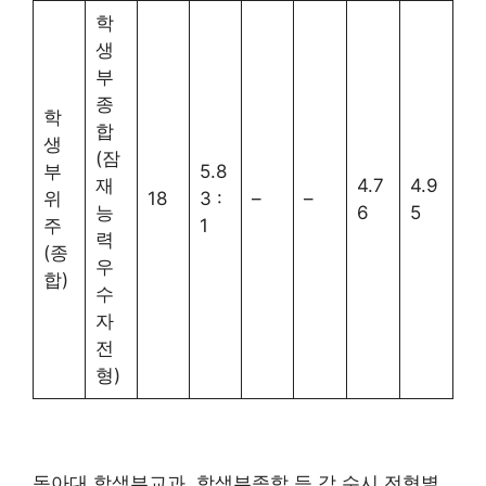
학
생
부
종
학
합
생
(잠
부
5.8
재
4.7
4.9
위
18
3 :
–
–
능
6
5
주
1
력
(종
우
합)
수
자
전
형)
동아대 학생부교과, 학생부종합 등 각 수시 전형별