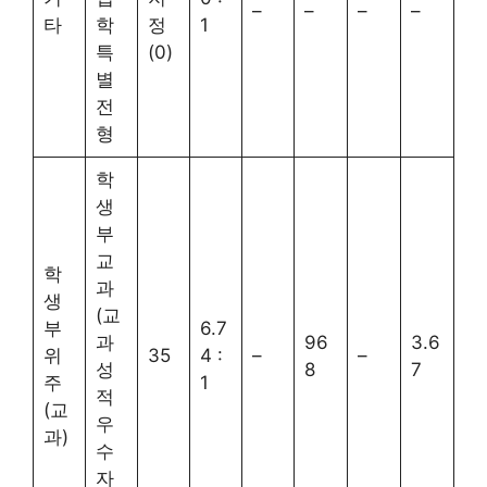
–
–
–
–
타
학
정
1
특
(0)
별
전
형
학
생
부
교
학
과
생
(교
부
6.7
과
96
3.6
위
35
4 :
–
–
성
8
7
주
1
적
(교
우
과)
수
자