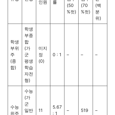
인원
률
(50
(70
(백
%컷)
%컷)
분
위)
학생
부종
학생
합
부위
(가
미지
주
군
정
0 : 1
–
–
–
(종
평생
(0)
합)
학습
자전
형)
수능
(가
군
수능
5.67
일반
11
–
519
–
위주
: 1