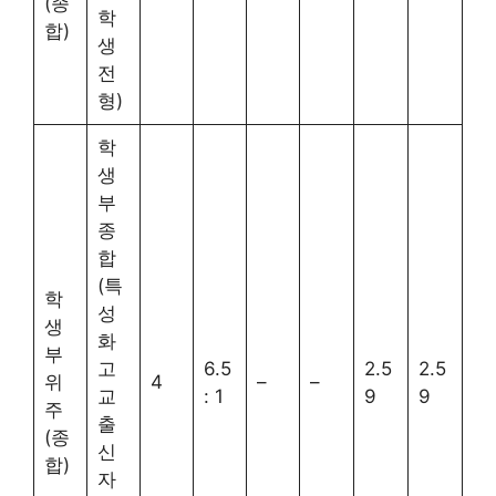
(종
학
합)
생
전
형)
학
생
부
종
합
(특
학
성
생
화
부
고
6.5
2.5
2.5
위
4
–
–
교
: 1
9
9
주
출
(종
신
합)
자