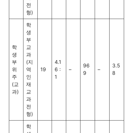
전
형)
학
생
부
학
교
생
과
부
(지
4.1
96
3.5
위
역
19
6 :
–
–
9
8
주
인
1
(교
재
과)
교
과
전
형)
학