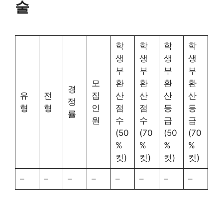
술
학
학
학
학
생
생
생
생
부
부
부
부
모
환
환
환
환
경
유
전
집
산
산
산
산
쟁
형
형
인
점
점
등
등
률
원
수
수
급
급
(50
(70
(50
(70
%
%
%
%
컷)
컷)
컷)
컷)
–
–
–
–
–
–
–
–