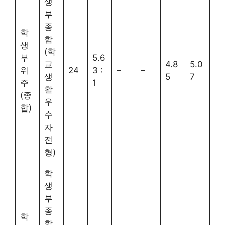
생
부
종
학
합
생
(학
부
5.6
교
4.8
5.0
위
24
3 :
–
–
생
5
7
주
1
활
(종
우
합)
수
자
전
형)
학
생
부
종
학
합