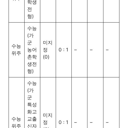
학생
전
형)
수능
(가
군
미지
수능
농어
정
0 : 1
–
–
–
위주
촌학
(0)
생전
형)
수능
(가
군
특성
화고
미지
수능
교출
정
0 : 1
–
–
–
위주
신자