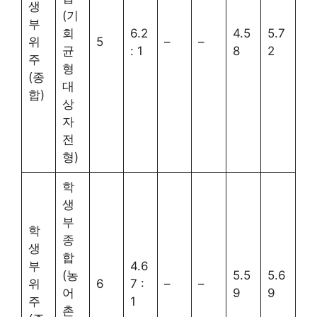
생
(기
부
회
6.2
4.5
5.7
위
5
–
–
균
: 1
8
2
주
형
(종
대
합)
상
자
전
형)
학
생
부
학
종
생
합
부
4.6
(농
5.5
5.6
위
6
7 :
–
–
어
9
9
주
1
촌