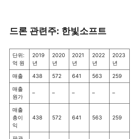
드론 관련주: 한빛소프트
단위:
2019
2020
2021
2022
2023
억 원
년
년
년
년
년
매출
438
572
641
563
259
매출
–
–
–
–
–
원가
매출
총이
438
572
641
563
259
익
판관