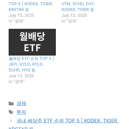
TOP 5 | KODEX, TIGER,
VYM, SCHD, DVY,
KBSTAR 등
KODEX, TIGER 등
July 13, 2025
July 13, 2025
In "경제"
In "경제"
월배당 ETF 순위 TOP 5 |
JEPI, QYLD, RYLD,
SCHD, HYG 등
July 13, 2025
In "경제"
Categories
경제
Tags
투자
국내 배당주 ETF 순위 TOP 5 | KODEX, TIGER,