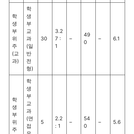
학
학
생
생
부
부
교
3.2
49
위
과
30
7 :
–
–
6.1
0
주
(일
1
(교
반
과)
전
형)
학
생
부
학
교
생
과
부
(면
2.2
54
위
5
–
–
5.6
접
: 1
0
주
우