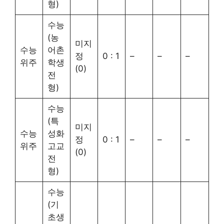
형)
수능
(농
미지
수능
어촌
정
0 : 1
–
–
–
위주
학생
(0)
전
형)
수능
(특
미지
수능
성화
정
0 : 1
–
–
–
위주
고교
(0)
전
형)
수능
(기
초생