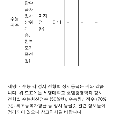
활수
급자
및차
미지
수능
상위
정
0 : 1
–
–
–
위주
계
(0)
층,
한부
모가
족전
형)
세명대 수능 각 정시 전형별 정시등급은 위와 같습
니다. 위 도표에는 세명대학교 호텔경영학과 정시
전형별 수능환산점수 (50%컷), 수능환산점수 (70%
컷), 최초등록자평균 등 정시 등급컷 관련 정보들이
정리되어 있으니 참고하시길 바랍니다.