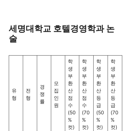
세명대학교 호텔경영학과 논
술
학
학
학
학
생
생
생
생
부
부
부
부
모
환
환
환
환
경
유
전
집
산
산
산
산
쟁
형
형
인
점
점
등
등
률
원
수
수
급
급
(50
(70
(50
(70
%
%
%
%
컷)
컷)
컷)
컷)