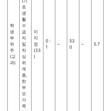
(기
초
생
활
학
수
생
급
미
부
자
지
0 :
53
위
및
정
–
–
5.7
1
0
주
차
(33
(교
상
)
과)
위
계
층,
한
부
모
가
족