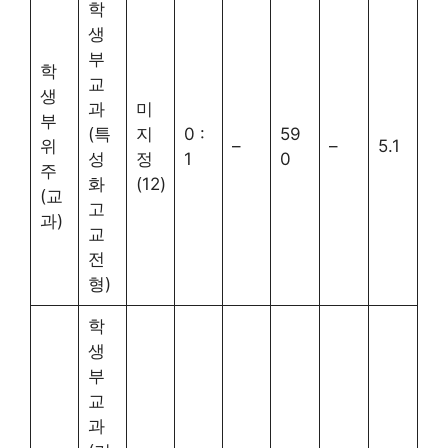
학
생
부
학
교
생
과
미
부
(특
지
0 :
59
위
–
–
5.1
성
정
1
0
주
화
(12)
(교
고
과)
교
전
형)
학
생
부
교
과