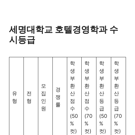
세명대학교 호텔경영학과 수
시등급
학
학
학
학
생
생
생
생
부
부
부
부
모
환
환
환
환
경
유
전
집
산
산
산
산
쟁
형
형
인
점
점
등
등
률
원
수
수
급
급
(50
(70
(50
(70
%
%
%
%
컷)
컷)
컷)
컷)