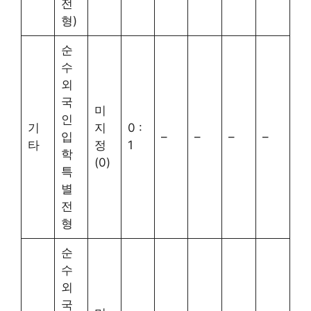
전
형)
순
수
외
국
미
인
기
지
0 :
입
–
–
–
–
타
정
1
학
(0)
특
별
전
형
순
수
외
국