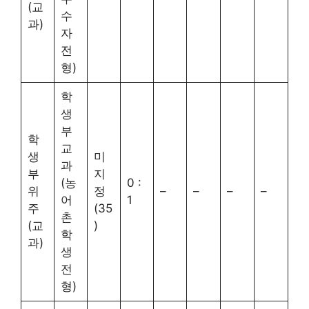
(교
수
과)
자
전
형)
학
생
부
학
교
생
미
과
부
지
(농
0 :
위
정
–
–
–
–
어
1
주
(35
촌
(교
)
학
과)
생
전
형)