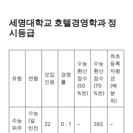
세명대학교 호텔경영학과 정
시등급
최초
수능
수능
등록
환산
환산
자평
모집
경쟁
유형
전형
점수
점수
균
인원
률
(50
(70
(백
%컷)
%컷)
분
위)
수능
수능
(일
22
0 : 1
–
392
–
위주
반전