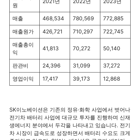
2021년
2022년
2023년
원
매출
468,534
780,569
772,885
매출원가
426,721
710,297
722,745
매출총이
41,813
70,272
50,140
익
판관비
24,396
31,099
37,272
영업이익
17,417
39,173
12,868
SK이노베이션은 기존의 정유·화학 사업에서 벗어나
전기차 배터리 사업에 대규모 투자를 진행하며 신재
생에너지 분야에서 두각을 나타내고 있습니다. 전기
차 시장이 급속도로 성장하면서 배터리 수요도 크게