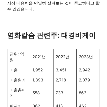
시장 대응력을 면밀히 살펴보는 것이 중요하다고 할
수 있겠습니다.
염화칼슘 관련주: 태경비케이
단위: 억
2021년
2022년
2023년
원
매출
1,952
3,451
2,942
매출원가
1,393
2,718
2,079
매출총이
558
733
863
익
판관비
362
413
462