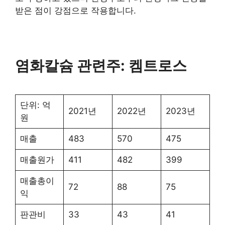
받은 점이 강점으로 작용합니다.
염화칼슘 관련주: 켐트로스
단위: 억
2021년
2022년
2023년
원
매출
483
570
475
매출원가
411
482
399
매출총이
72
88
75
익
판관비
33
43
41