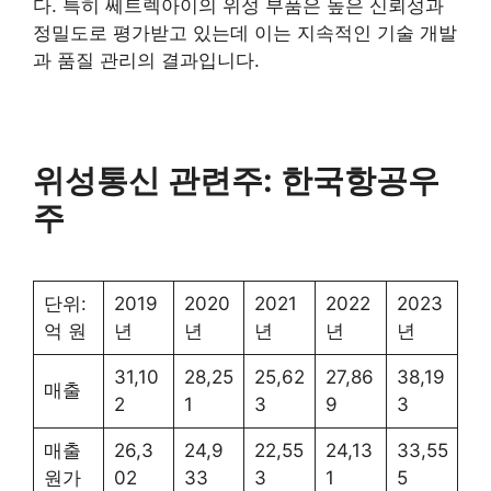
다. 특히 쎄트렉아이의 위성 부품은 높은 신뢰성과
정밀도로 평가받고 있는데 이는 지속적인 기술 개발
과 품질 관리의 결과입니다​
​.
위성통신 관련주: 한국항공우
주
단위:
2019
2020
2021
2022
2023
억 원
년
년
년
년
년
31,10
28,25
25,62
27,86
38,19
매출
2
1
3
9
3
매출
26,3
24,9
22,55
24,13
33,55
원가
02
33
3
1
5