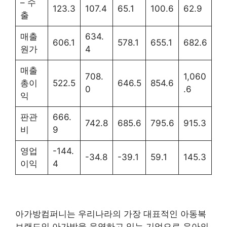
– 수
123.3
107.4
65.1
100.6
62.9
출
매출
634.
606.1
578.1
655.1
682.6
원가
4
매출
708.
1,060
총이
522.5
646.5
854.6
0
.6
익
판관
666.
742.8
685.6
795.6
915.3
비
9
영업
-144.
-34.8
-39.1
59.1
145.3
이익
4
아가방컴퍼니는 우리나라의 가장 대표적인 아동복
브랜드인 아가방을 운영하고 있는 기업으로 유아의