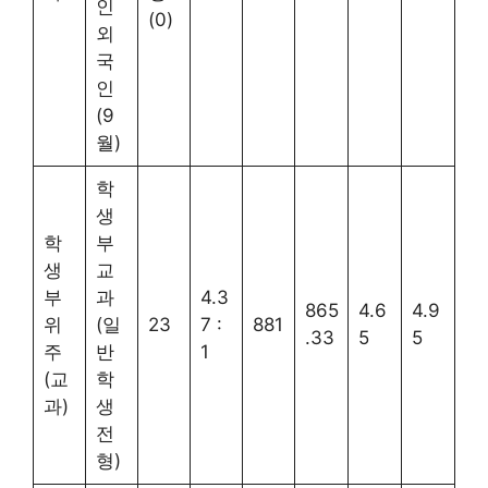
인
(0)
외
국
인
(9
월)
학
생
학
부
생
교
부
과
4.3
865
4.6
4.9
위
(일
23
7 :
881
.33
5
5
주
반
1
(교
학
과)
생
전
형)