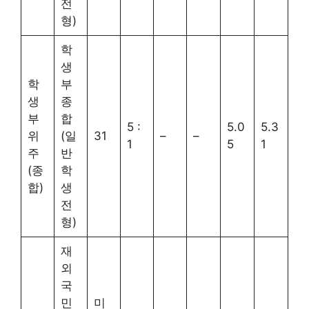
전
형)
학
생
학
부
생
종
부
합
5 :
5.0
5.3
위
(일
31
–
–
1
5
1
주
반
(종
학
합)
생
전
형)
재
외
국
민
미