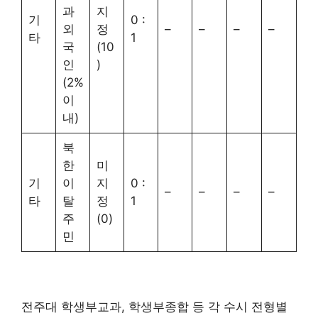
과
지
기
0 :
외
정
–
–
–
–
타
1
국
(10
인
)
(2%
이
내)
북
한
미
기
이
지
0 :
–
–
–
–
타
탈
정
1
주
(0)
민
전주대 학생부교과, 학생부종합 등 각 수시 전형별