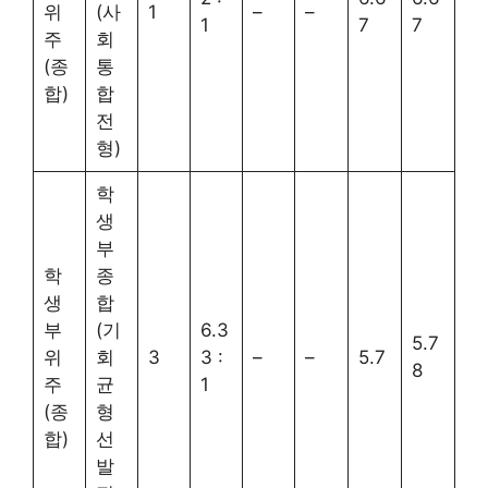
위
(사
1
–
–
1
7
7
주
회
(종
통
합)
합
전
형)
학
생
부
학
종
생
합
부
(기
6.3
5.7
위
회
3
3 :
–
–
5.7
8
주
균
1
(종
형
합)
선
발