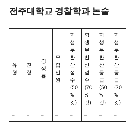
전주대학교 경찰학과 논술
학
학
학
학
생
생
생
생
부
부
부
부
모
환
환
환
환
경
유
전
집
산
산
산
산
쟁
형
형
인
점
점
등
등
률
원
수
수
급
급
(50
(70
(50
(70
%
%
%
%
컷)
컷)
컷)
컷)
–
–
–
–
–
–
–
–