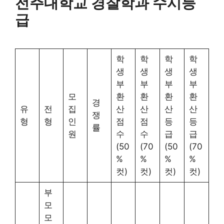
전주대학교 경찰학과 수시등
급
학
학
학
학
생
생
생
생
부
부
부
부
모
환
환
환
환
경
유
전
집
산
산
산
산
쟁
형
형
인
점
점
등
등
률
원
수
수
급
급
(50
(70
(50
(70
%
%
%
%
컷)
컷)
컷)
컷)
부
모
모