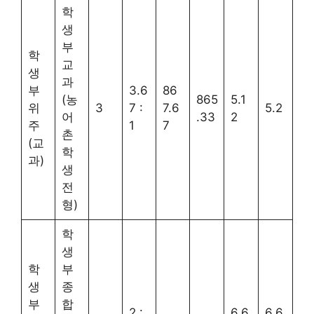
학
생
부
학
교
생
과
부
3.6
86
(농
865
5.1
위
3
7 :
7.6
5.2
어
.33
2
주
1
7
촌
(교
학
과)
생
전
형)
학
생
학
부
생
종
부
합
2 :
6.6
6.6