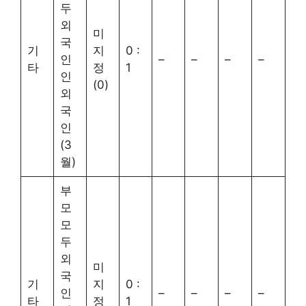
두
외
미
국
기
지
0 :
인
–
–
–
–
타
정
1
인
(0)
외
국
인
(3
월)
부
모
모
두
외
미
국
기
지
0 :
인
–
–
–
–
타
정
1