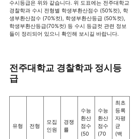
수시등급은 위와 같습니다. 위 도표에는 전주대학교
경찰학과 수시 전형별 학생부환산점수 (50%컷), 학
생부환산점수 (70%컷), 학생부환산등급 (50%컷),
학생부환산등급(70%컷) 등 수시 등급컷 관련 정보
들이 정리되어 있으니 확인해 보시길 바랍니다.
전주대학교 경찰학과 정시등
급
최초
수능
수능
등록
환산
환산
자평
모집
경쟁
유형
전형
점수
점수
균
인원
률
(50
(70
(백