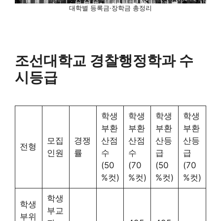
대학별 등록금·장학금 총정리
조선대학교 경찰행정학과 수
시등급
학생
학생
학생
학생
부환
부환
부환
부환
모집
경쟁
산점
산점
산등
산등
전형
인원
률
수
수
급
급
(50
(70
(50
(70
%컷)
%컷)
%컷)
%컷)
학생
학생
부교
부위