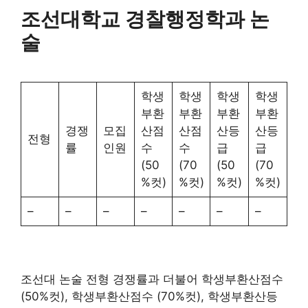
조선대학교 경찰행정학과 논
술
학생
학생
학생
학생
부환
부환
부환
부환
경쟁
모집
산점
산점
산등
산등
전형
률
인원
수
수
급
급
(50
(70
(50
(70
%컷)
%컷)
%컷)
%컷)
–
–
–
–
–
–
–
조선대 논술 전형 경쟁률과 더불어 학생부환산점수
(50%컷), 학생부환산점수 (70%컷), 학생부환산등