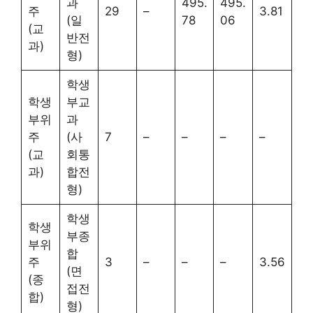
과
495.
495.
주
29
–
3.81
(일
78
06
(교
반전
과)
형)
학생
학생
부교
부위
과
주
(사
7
–
–
–
–
(교
회통
과)
합전
형)
학생
학생
부종
부위
합
주
3
–
–
–
3.56
(면
(종
접전
합)
형)