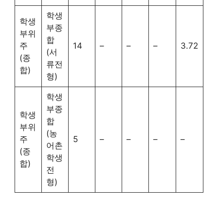
학생
학생
부종
부위
합
주
14
–
–
–
3.72
(서
(종
류전
합)
형)
학생
부종
학생
합
부위
(농
주
5
–
–
–
–
어촌
(종
학생
합)
전
형)