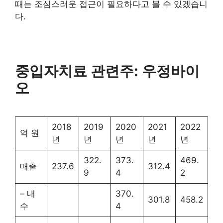
때는 조심스러운 접근이 필요하다고 볼 수 있겠습니
다.
중입자치료 관련주: 우정바이
오
2018
2019
2020
2021
2022
억 원
년
년
년
년
년
322.
373.
469.
매출
237.6
312.4
9
4
2
– 내
370.
301.8
458.2
수
4