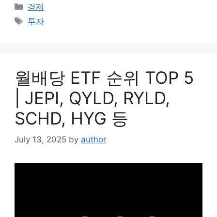
Categories
경제
Tags
투자
월배당 ETF 순위 TOP 5
| JEPI, QYLD, RYLD,
SCHD, HYG 등
July 13, 2025
by
author