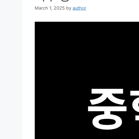
March 1, 2025
by
author